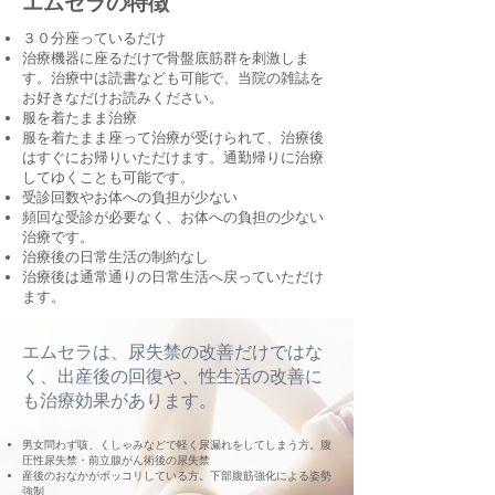
​エムセラの特徴
３０分座っているだけ
治療機器に座るだけで骨盤底筋群を刺激しま
す。治療中は読書なども可能で、当院の雑誌を
お好きなだけお読みください。
服を着たまま治療
服を着たまま座って治療が受けられて、治療後
はすぐにお帰りいただけます。通勤帰りに治療
してゆくことも可能です。
受診回数やお体への負担が少ない
頻回な受診が必要なく、お体への負担の少ない
治療です。
治療後の日常生活の制約なし
治療後は通常通りの日常生活へ戻っていただけ
ます。
エムセラは、尿失禁の改善だけではな
く、出産後の回復や、性生活の改善に
も治療効果があります。
男女問わず咳、くしゃみなどで軽く尿漏れをしてしまう方。腹
圧性尿失禁・前立腺がん術後の尿失禁
産後のおなかがポッコリしている方。下部腹筋強化による姿勢
強制