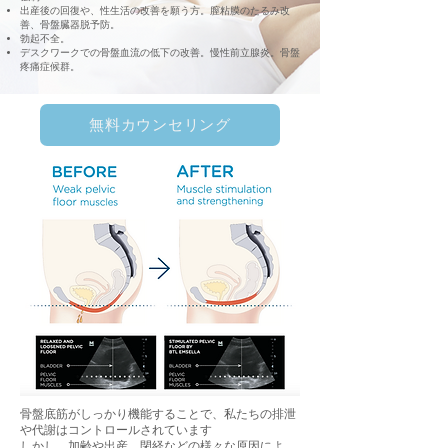
出産後の回復や、性生活の改善を願う方。膣粘膜のたるみ改
善、骨盤臓器脱予防。
勃起不全。
デスクワークでの骨盤血流の低下の改善。慢性前立腺炎。骨盤
疼痛症候群。
無料カウンセリング
骨盤底筋がしっかり機能することで、私たちの排泄
や代謝はコントロールされています
しかし、加齢や出産、閉経などの様々な原因によ