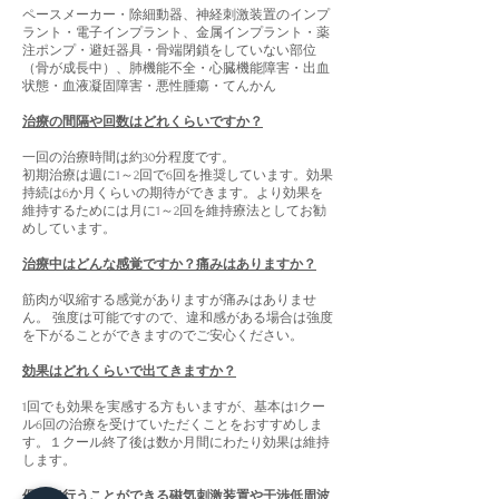
ペースメーカー・除細動器、神経刺激装置のインプ
ラント・電子インプラント、金属インプラント・薬
注ポンプ・避妊器具・骨端閉鎖をしていない部位
（骨が成長中）、肺機能不全・心臓機能障害・出血
状態・血液凝固障害・悪性腫瘍・てんかん
治療の間隔や回数はどれくらいですか？
一回の治療時間は約30分程度です。
初期治療は週に1～2回で6回を推奨しています。効果
持続は6か月くらいの期待ができます。より効果を
維持するためには月に1～2回を維持療法としてお勧
めしています。
治療中はどんな感覚ですか？痛みはありますか？
筋肉が収縮する感覚がありますが痛みはありませ
ん。 強度は可能ですので、違和感がある場合は強度
を下がることができますのでご安心ください。
効果はどれくらいで出てきますか？
1回でも効果を実感する方もいますが、基本は1クー
ル6回の治療を受けていただくことをおすすめしま
す。１クール終了後は数か月間にわたり効果は維持
します。
保険で行うことができる磁気刺激装置や干渉低周波