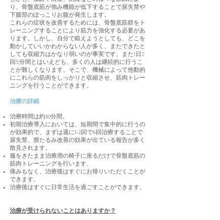
り、骨盤底筋が弛み機能が低下することで尿失禁や
下腹部のぽっこりお腹が発生します。
これらの症状を改善するためには、骨盤底筋群をト
レーニングすることにより筋力を強化する必要があ
ります。しかし、自分で鍛えようとしても、どこを
動かしていいかわからない人が多く、またできたと
しても収縮力はかなり弱いのが事実です。また1日2
回5分間とはいえども、多くの人は継続的に行うこ
とが難しくなります。そこで、機械によって他動的
にこれらの筋肉をしっかりと収縮させ、筋肉トレー
ニングを行うことができます。
治療の詳細
治療時間は約30分間。
初期治療導入においては、短期間で集中的に行うの
が効果的で、まずは週に1-2回で6回治療することで
尿失禁、膣たるみ改善の効果が出ている報告が多く
散見されます。
服をきたまま治療用の椅子に座るだけで骨盤底筋の
筋肉トレーニングを行います。
痛みもなく、治療後はすぐにお帰りいただくことが
できます。
治療後はすぐに日常生活を過ごすことができます。
治療が受けられないことはありますか？