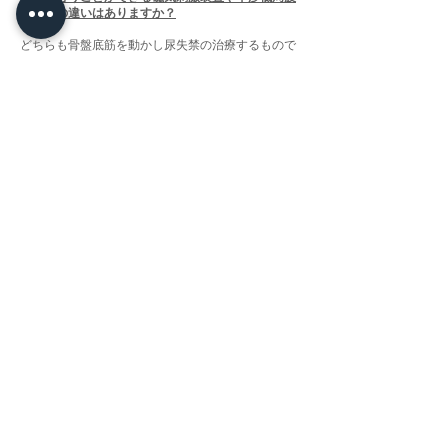
などとの違いはありますか？
どちらも骨盤底筋を動かし尿失禁の治療するもので
保険収載されているものもありますが、エムセラは
最新の技術を用いており、それらの機械よりたくさ
んの筋肉を刺激し、さらに強力な刺激（超極大筋収
縮）を与えます。
術後の注意点はありますか？
特にありませんが、一時的に尿もれすることがあり
ます。原因としては、いままで使っていなかった骨
盤底筋をいきなりトレーニングするために一時的に
筋肉痛のような症状で筋力が落ちるためです。心配
はいりません。
無料カウンセリング
Remedy Spa
345 Royal Hawaiian Ave.
Suite 303
Honolulu, Hawaii 96815